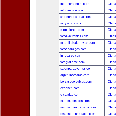
informemundial.com
Ofert
infodirectorio.com
Ofert
salonprofesional.com
Ofert
muyfamoso.com
Ofert
e-opiniones.com
Ofert
foroelectronica.com
Ofert
maquillajedenovias.com
Ofert
forodeamigos.com
Ofert
innovarse.com
Ofert
fotografiarse.com
Ofert
salonparaeventos.com
Ofert
argentinateamo.com
Ofert
bolsasecologicas.com
Ofert
exponen.com
Ofert
e-calidad.com
Ofert
expomultimedia.com
Ofert
resultadosorganicos.com
Ofert
resultadosnaturales.com
Ofert