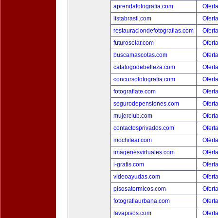
aprendafotografia.com
Ofert
listabrasil.com
Ofert
restauraciondefotografias.com
Ofert
futurosolar.com
Ofert
buscamascotas.com
Ofert
catalogodebelleza.com
Ofert
concursofotografia.com
Ofert
fotografiate.com
Ofert
segurodepensiones.com
Ofert
mujerclub.com
Ofert
contactosprivados.com
Ofert
mochilear.com
Ofert
imagenesvirtuales.com
Ofert
i-gratis.com
Ofert
videoayudas.com
Ofert
pisosatermicos.com
Ofert
fotografiaurbana.com
Ofert
lavapisos.com
Ofert