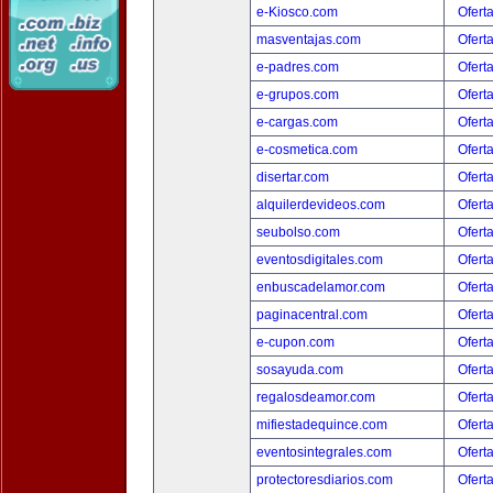
e-Kiosco.com
Ofert
masventajas.com
Ofert
e-padres.com
Ofert
e-grupos.com
Ofert
e-cargas.com
Ofert
e-cosmetica.com
Ofert
disertar.com
Ofert
alquilerdevideos.com
Ofert
seubolso.com
Ofert
eventosdigitales.com
Ofert
enbuscadelamor.com
Ofert
paginacentral.com
Ofert
e-cupon.com
Ofert
sosayuda.com
Ofert
regalosdeamor.com
Ofert
mifiestadequince.com
Ofert
eventosintegrales.com
Ofert
protectoresdiarios.com
Ofert