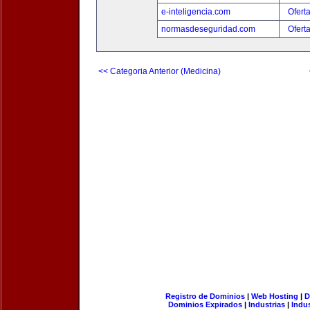
e-inteligencia.com
Ofert
normasdeseguridad.com
Ofert
<< Categoria Anterior (Medicina)
Registro de Dominios
|
Web Hosting
|
D
Dominios Expirados
|
Industrias
|
Indu