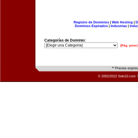
Registro de Dominios
|
Web Hosting
|
D
Dominios Expirados
|
Industrias
|
Indu
Categorías de Dominio:
[Pág. princi
** Precios expre
© 2002/2022 Solo10.com