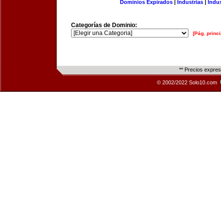
Dominios Expirados
|
Industrias
|
Indu
Categorías de Dominio:
[Pág. princi
** Precios expre
© 2002/2022 Solo10.com