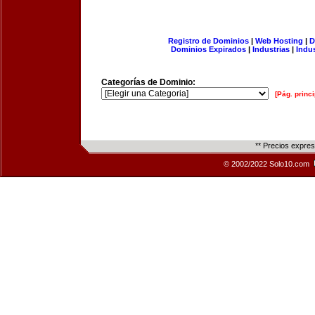
Registro de Dominios
|
Web Hosting
|
D
Dominios Expirados
|
Industrias
|
Indu
Categorías de Dominio:
[Pág. princi
** Precios expre
© 2002/2022 Solo10.com