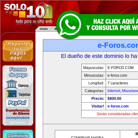
e-Foros.co
El dueño de este dominio lo ha
Mayusculas:
E-FOROS.COM
Minusculas:
e-foros.com
Longitud:
7 caracteres
Categorias:
Internet
,
Miscelane
Precio:
$800.00
Visitar!
e-foros.com
Serán consideradas ofer
R