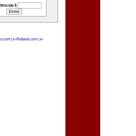
Ofrecido $
es.com
|
e-Rafaela.com
|
e-