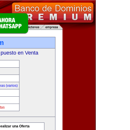
m
 puesto en Venta
as (varios)
tas
ealizar una Oferta