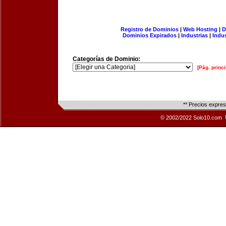
Registro de Dominios
|
Web Hosting
|
D
Dominios Expirados
|
Industrias
|
Indu
Categorías de Dominio:
[Pág. princi
** Precios expre
© 2002/2022 Solo10.com