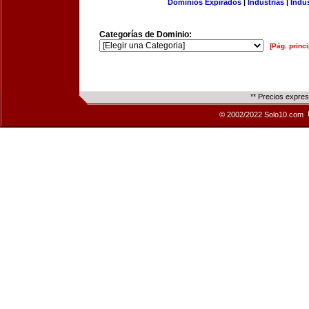
Dominios Expirados
|
Industrias
|
Indu
Categorías de Dominio:
[Pág. princi
** Precios expre
© 2002/2022 Solo10.com