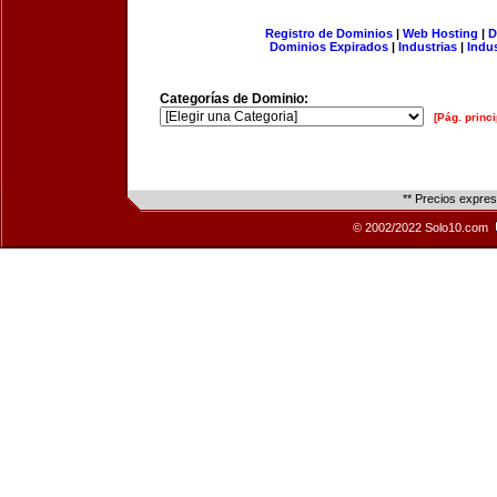
Registro de Dominios
|
Web Hosting
|
D
Dominios Expirados
|
Industrias
|
Indu
Categorías de Dominio:
[Pág. princi
** Precios expre
© 2002/2022 Solo10.com