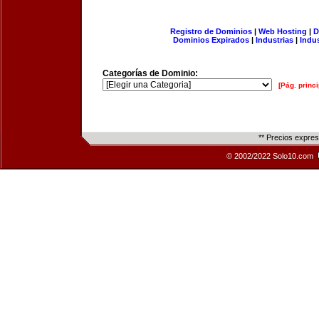
Registro de Dominios
|
Web Hosting
|
D
Dominios Expirados
|
Industrias
|
Indu
Categorías de Dominio:
[Pág. princi
** Precios expre
© 2002/2022 Solo10.com