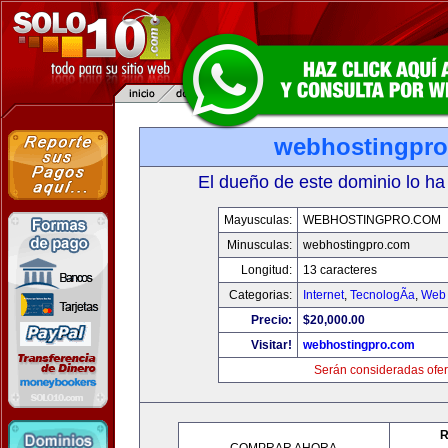
webhostingpr
El dueño de este dominio lo ha
Mayusculas:
WEBHOSTINGPRO.COM
Minusculas:
webhostingpro.com
Longitud:
13 caracteres
Categorias:
Internet
,
TecnologÃ­a
,
Web 
Precio:
$20,000.00
Visitar!
webhostingpro.com
Serán consideradas ofer
R