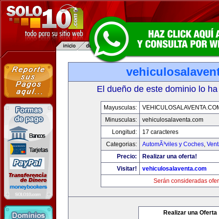
vehiculosalaven
El dueño de este dominio lo ha
Mayusculas:
VEHICULOSALAVENTA.CO
Minusculas:
vehiculosalaventa.com
Longitud:
17 caracteres
Categorias:
AutomÃ³viles y Coches
,
Vent
Precio:
Realizar una oferta!
Visitar!
vehiculosalaventa.com
Serán consideradas ofer
Realizar una Oferta