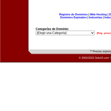
Registro de Dominios
|
Web Hosting
|
D
Dominios Expirados
|
Industrias
|
Indu
Categorías de Dominio:
[Pág. princi
** Precios expre
© 2002/2022 Solo10.com