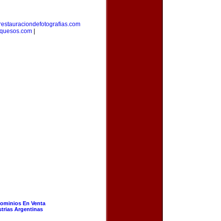
restauraciondefotografias.com
equesos.com
|
ominios En Venta
strias Argentinas