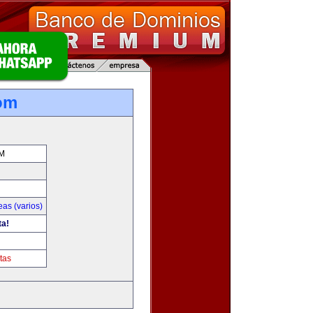
com
M
as (varios)
ta!
tas