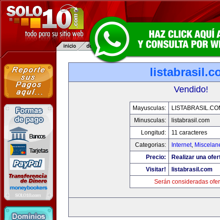
listabrasil.
Vendido!
Mayusculas:
LISTABRASIL.CO
Minusculas:
listabrasil.com
Longitud:
11 caracteres
Categorias:
Internet
,
Miscelane
Precio:
Realizar una ofer
Visitar!
listabrasil.com
Serán consideradas ofer