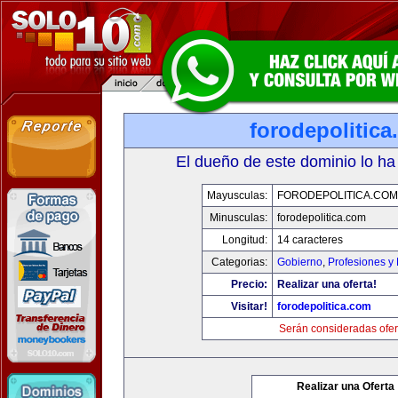
forodepolitic
El dueño de este dominio lo ha
Mayusculas:
FORODEPOLITICA.COM
Minusculas:
forodepolitica.com
Longitud:
14 caracteres
Categorias:
Gobierno
,
Profesiones y
Precio:
Realizar una oferta!
Visitar!
forodepolitica.com
Serán consideradas ofer
Realizar una Oferta