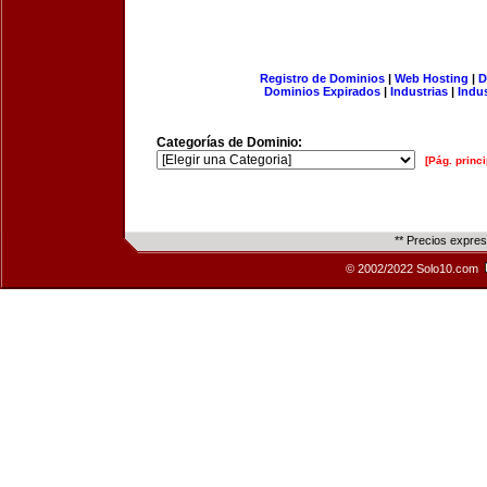
Registro de Dominios
|
Web Hosting
|
D
Dominios Expirados
|
Industrias
|
Indu
Categorías de Dominio:
[Pág. princi
** Precios expre
© 2002/2022 Solo10.com