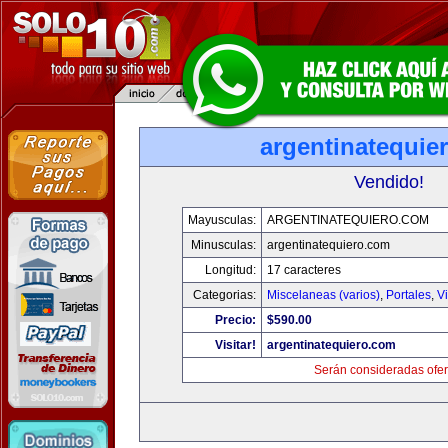
argentinatequie
Vendido!
Mayusculas:
ARGENTINATEQUIERO.COM
Minusculas:
argentinatequiero.com
Longitud:
17 caracteres
Categorias:
Miscelaneas (varios)
,
Portales
,
V
Precio:
$590.00
Visitar!
argentinatequiero.com
Serán consideradas ofer