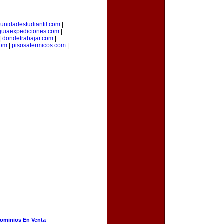
unidadestudiantil.com
|
guiaexpediciones.com
|
|
dondetrabajar.com
|
com
|
pisosatermicos.com
|
ominios En Venta