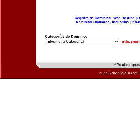
Registro de Dominios
|
Web Hosting
|
D
Dominios Expirados
|
Industrias
|
Indu
Categorías de Dominio:
[Pág. princi
** Precios expre
© 2002/2022 Solo10.com