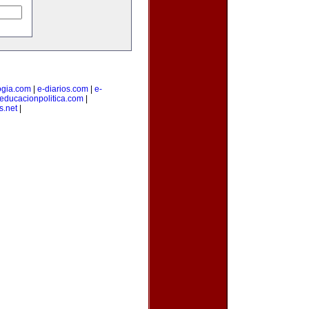
ogia.com
|
e-diarios.com
|
e-
educacionpolitica.com
|
s.net
|