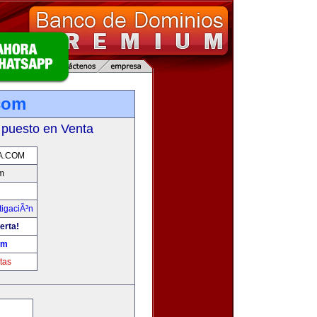
.com
 puesto en Venta
A.COM
m
tigaciÃ³n
erta!
om
tas