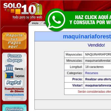
maquinariafores
Vendido!
Mayusculas:
MAQUINARIAFOR
Minusculas:
maquinariaforesta
Longitud:
18 caracteres
Categorias:
Recursos
Precio:
Realizar una ofert
Visitar!
maquinariaforest
Serán consideradas ofer