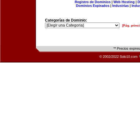
Registro de Dominios
|
Web Hosting
|
D
Dominios Expirados
|
Industrias
|
Indu
Categorías de Dominio:
[Pág. princi
** Precios expre
© 2002/2022 Solo10.com