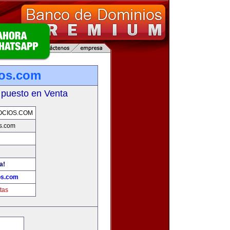
ios.com
 puesto en Venta
OCIOS.COM
s.com
a!
os.com
tas