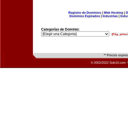
Registro de Dominios
|
Web Hosting
|
D
Dominios Expirados
|
Industrias
|
Indu
Categorías de Dominio:
[Pág. princi
** Precios expre
© 2002/2022 Solo10.com