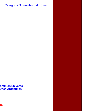
Categoria Siguiente (Salud) >>
ominios En Venta
strias Argentinas
pal]