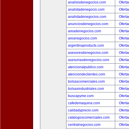
analisisdenegocios.com
Oferta
analistadenegocio.com
Oferta
analistadenegocios.com
Oferta
anunciosdenegocios.com
Oferta
areadenegocios.com
Oferta
areanegocios.com
Oferta
argentinaproducts.com
Oferta
asesoresdenegocios.com
Oferta
asesoriasdenegocios.com
Oferta
atencionalpublico.com
Oferta
atenciondeclientes.com
Oferta
bolsascomerciales.com
Oferta
bolsasindustriales.com
Oferta
buscapyme.com
Oferta
cafedemaquina.com
Oferta
calidadyprecio.com
Oferta
catalogoscomerciales.com
Oferta
centralnegocios.com
Oferta