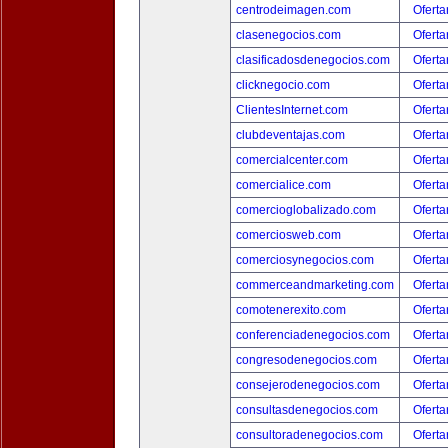
centrodeimagen.com
Oferta
clasenegocios.com
Oferta
clasificadosdenegocios.com
Oferta
clicknegocio.com
Oferta
ClientesInternet.com
Oferta
clubdeventajas.com
Oferta
comercialcenter.com
Oferta
comercialice.com
Oferta
comercioglobalizado.com
Oferta
comerciosweb.com
Oferta
comerciosynegocios.com
Oferta
commerceandmarketing.com
Oferta
comotenerexito.com
Oferta
conferenciadenegocios.com
Oferta
congresodenegocios.com
Oferta
consejerodenegocios.com
Oferta
consultasdenegocios.com
Oferta
consultoradenegocios.com
Oferta