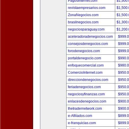
PagosInternet.com
$1,500
revistaempresarios.com
$1,500
ZonaNegocios.com
$1,500
brasilnegocios.com
$1,300
negociosparaguay.com
$1,200
aceleradoradenegocios.com
$999.
consejosdenegocios.com
$999.
forodenegocios.com
$999.
portaldenegocio.com
$990.
enfoquecomercial.com
$980.
ComercioInternet.com
$950.
direcciondenegocios.com
$950.
feriadenegocios.com
$950.
negociosyfinanzas.com
$950.
enlacesdenegocios.com
$900.
thetradernetwork.com
$900.
e-Afiliados.com
$899.
e-franquicias.com
$899.