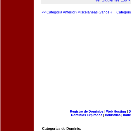
Ver Siguientes 150 >
<< Categoria Anterior (Miscelaneas (varios))
Categori
Registro de Dominios
|
Web Hosting
|
D
Dominios Expirados
|
Industrias
|
Indu
Categorías de Dominio: