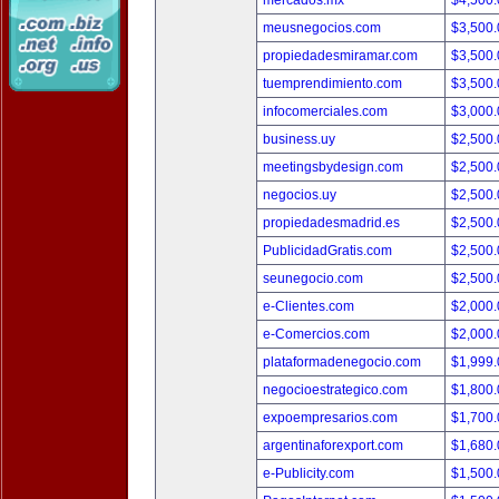
mercados.mx
$4,500
meusnegocios.com
$3,500
propiedadesmiramar.com
$3,500
tuemprendimiento.com
$3,500
infocomerciales.com
$3,000
business.uy
$2,500
meetingsbydesign.com
$2,500
negocios.uy
$2,500
propiedadesmadrid.es
$2,500
PublicidadGratis.com
$2,500
seunegocio.com
$2,500
e-Clientes.com
$2,000
e-Comercios.com
$2,000
plataformadenegocio.com
$1,999
negocioestrategico.com
$1,800
expoempresarios.com
$1,700
argentinaforexport.com
$1,680
e-Publicity.com
$1,500