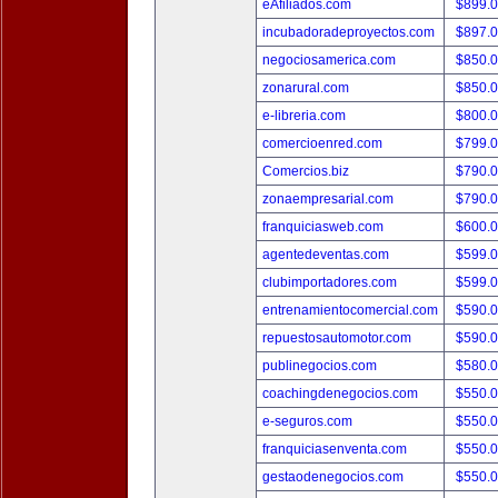
eAfiliados.com
$899.
incubadoradeproyectos.com
$897.
negociosamerica.com
$850.
zonarural.com
$850.
e-libreria.com
$800.
comercioenred.com
$799.
Comercios.biz
$790.
zonaempresarial.com
$790.
franquiciasweb.com
$600.
agentedeventas.com
$599.
clubimportadores.com
$599.
entrenamientocomercial.com
$590.
repuestosautomotor.com
$590.
publinegocios.com
$580.
coachingdenegocios.com
$550.
e-seguros.com
$550.
franquiciasenventa.com
$550.
gestaodenegocios.com
$550.