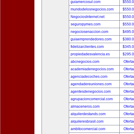
guiamercosul.com
$550.
mundodelosnegocios.com
$550.
NegociosInternet.net
$550.
seguropymes.com
$550.
negociosenaccion.com
$495.
guiaemprendedores.com
$380.
fidelizarclientes.com
$345.
propiedadesvalencia.es
$295.
abcnegocios.com
Oferta
academiadenegocios.com
Oferta
agenciadecoches.com
Oferta
agendadereuniones.com
Oferta
agentesdenegocios.com
Oferta
agrupacioncomercial.com
Oferta
almaceneros.com
Oferta
alquilerdestands.com
Oferta
alquileresbrasil.com
Oferta
ambitocomercial.com
Oferta