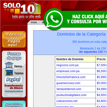
Dominios de la Categoría
385 dominios en esta categ
Mostrando 1 de 150
Ver siguientes 150 >>
Nombre de Dominio
Precio
negocios.com.pa
$7,500
empresas.com.pa
$6,500
DirectoDeFabrica.com
$5,999
guiamercosur.com
$5,000
VentasInternet.com
$4,999
productosdigitales.com
$4,950
cotizaciones.net
$4,800