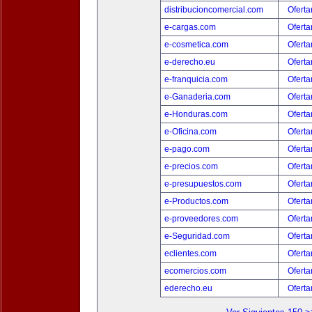
distribucioncomercial.com
Oferta
e-cargas.com
Oferta
e-cosmetica.com
Oferta
e-derecho.eu
Oferta
e-franquicia.com
Oferta
e-Ganaderia.com
Oferta
e-Honduras.com
Oferta
e-Oficina.com
Oferta
e-pago.com
Oferta
e-precios.com
Oferta
e-presupuestos.com
Oferta
e-Productos.com
Oferta
e-proveedores.com
Oferta
e-Seguridad.com
Oferta
eclientes.com
Oferta
ecomercios.com
Oferta
ederecho.eu
Oferta